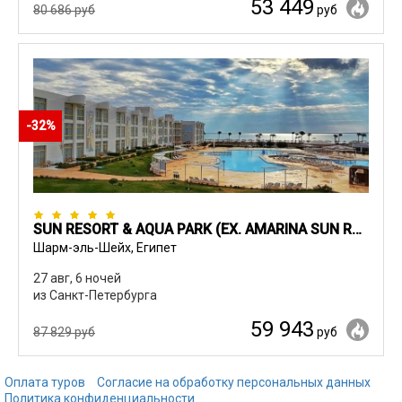
53 449
80 686 руб
руб
-32%
SUN RESORT & AQUA PARK (EX. AMARINA SUN RESORT & AQUA PARK)
Шарм-эль-Шейх, Египет
27 авг, 6 ночей
из Санкт-Петербурга
59 943
87 829 руб
руб
Оплата туров
Согласие на обработку персональных данных
Политика конфиденциальности